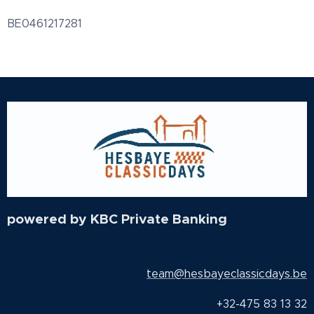
BE0461217281
powered by KBC Private Banking
team@hesbayeclassicdays.be
+32-475 83 13 32